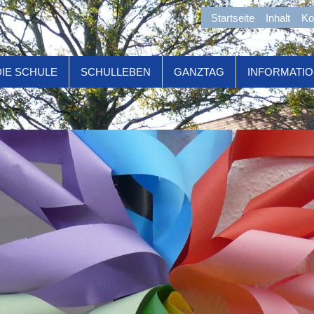
Startseite
Inhalt
Ko
DIE SCHULE
SCHULLEBEN
GANZTAG
INFORMATI